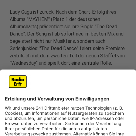
Lady Gaga ist zurück: Nach dem Chart-Erfolg ihres
Albums "MAYHEM" (Platz 1 der deutschen
Albumcharts) präsentiert sie ihre Single "The Dead
Dance". Der Song ist ab sofort neu im besten Mix und
begeistert nicht nur Musikfans, sondern auch
Serienjunkies: "The Dead Dance" feiert seine Premiere
zeitgleich mit dem zweiten Teil der neuen Staffel von
"Wednesday" und spielt dort eine zentrale Rolle.
Bereits zur ersten Staffel der Netflix-Hitserie wurde
Lady Gagas Song "Bloody Mary" zum viralen TikTok-
Hit und stürmte 2022 die deutschen Charts. Mit "The
Dead Dance" knüpft Lady Gaga an diesen Erfolg an
und setzt noch einen drauf: Das Musikvideo zur Single
stammt vom legendären Regisseur Tim Burton, der
dem Song einen einzigartigen, düsteren Look verleiht.
Anzeige