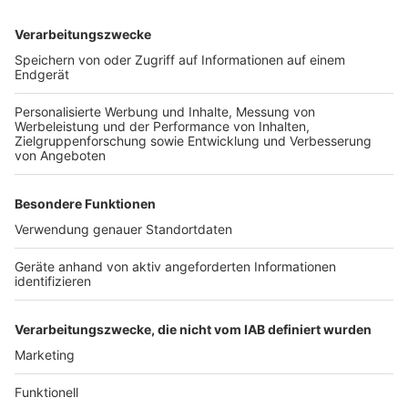
Wir benötigen Ihre
Zustimmung, um den YouTube
Video-Service zu laden!
Wir verwenden einen Service eines
Drittanbieters, um Videoinhalte
einzubetten. Dieser Service kann
Daten zu Ihren Aktivitäten
sammeln. Bitte lesen Sie die
Details durch und stimmen Sie der
Nutzung des Service zu, um dieses
Video anzusehen.
Mehr Informationen
Kygo, Donna Summer - Hot Stuff (Official Video)
Akzeptieren
Anzeige
powered by
Usercentrics Consent
Management Platform