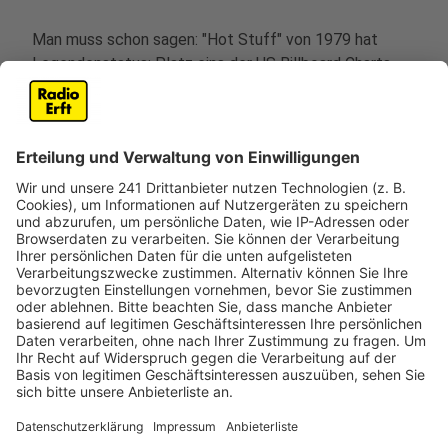
Man muss schon sagen: "Hot Stuff" von 1979 hat
Legendenstatus: Platz eins der US Billboard Charts,
Grammy Award und laut dem Rolling Stone Magazin
einer der "500 Greatest Songs Of All Time". "Donna
Summer ist eine meiner Lieblingskünstlerinnen aller
Zeiten", schwärmt Kygo. "Ihr Musikkatalog ist
fantastisch und ihr Gesang ist unübertroffen. Es war
einen Ehre, an einem legendären Track wie 'Hot Stuff'
arbeiten zu dürfen. Es war schon immer einer jener
Songs, die mich sofort in gute Laune versetzen, und
ich hoffe, dass diese Version Menschen, die den
legendären Donna Summer feiern möchten, weiterhin
Freude und Glück beschert". Davon wollen wir Kygo
auf gar keinen Fall abhalten.
Anzeige