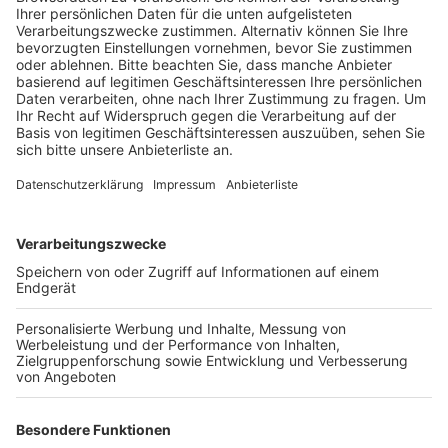
Der junge Radfahrer hatte aber großes Glück. Er hat
sich beim Sturz am Kopf verletzt und das Handgelenk
gebrochen.
Laut Polizei war der 21-jährige trotz
geschlossener Schranke über die Schienen gefahren
und von der Bahn gegen die Schranke geschleudert
worden.
Anzeige
Gaffer filmten die Unfallstelle
Anzeige
Während der Unfallaufnahme fiel Fahrradpolizisten ein
Kleintransporter mit zwei Insassen auf. Er fuhr auf
dem Rheinufer Richtung Rodenkirchen. Dabei filmte
der Beifahrer die Unfallstelle mit ausgestrecktem