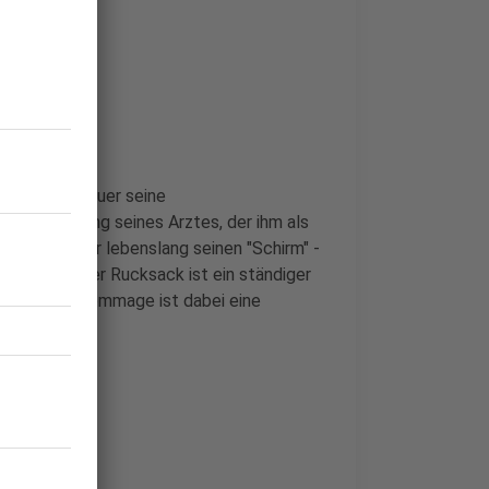
itet Tony Bauer seine
e Beschreibung seines Arztes, der ihm als
 Sinne, dass er lebenslang seinen "Schirm" -
 müsse. Dieser Rucksack ist ein ständiger
rogrammtitel-Hommage ist dabei eine