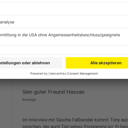
Tony Bauer leidet an einem Kurzdarmsyndrom: Seit ei
seiner Kindheit - bei dem ein Großteil des Dünndarms
parenterale Ernährung angewiesen. Dafür trägt er ei
verbunden über einen Schlauch. In der Vergangenheit
unter Erblindung und weiteren gesundheitlichen Kompl
er offen damit auf und verabschiedete sich etwa be
bewusst mit entblößtem Hautteil, um seine Krankheit
Anzeige
Sein guter Freund Hassan
Anzeige
Im Interview mit Sascha Faßbender kommt Tony auc
sprechen, der auch Teil seines Programms ist. Er best