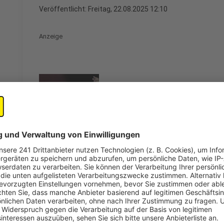
Veröffentlicht:
Freitag, 22.08.2025 12:10
Anzeige
Sascha Faßbender
Tony Bauer über sein Frühstüc
Tour
Anzeige
Seinen Durchbruch schaffte Tony Bauer aus Duisburg 
Comedian deutschlandweit bekannt und ist mit seiner 
unterwegs und bringt die Zuschauerinnen und Zusch