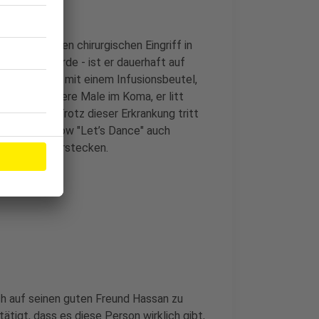
nem schweren chirurgischen Eingriff in
 entfernt wurde - ist er dauerhaft auf
nen Rucksack mit einem Infusionsbeutel,
 war er mehrere Male im Koma, er litt
ikationen. Trotz dieser Erkrankung tritt
i der RTL-Show "Let’s Dance" auch
 nicht zu verstecken.
h auf seinen guten Freund Hassan zu
ätigt, dass es diese Person wirklich gibt,