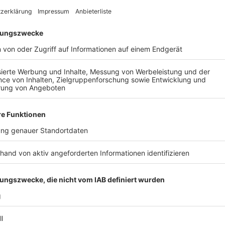
Anzeige
Das Soloprogramm "Fallschirmspringer"
Anzeige
In seinem
Soloprogramm "Fallschirmspringer"
verarbe
Krankheitsgeschichte. Der Titel bezieht sich auf ein
Kind sagte, er sei wie ein Fallschirmspringer - in dem
einen Rucksack mit Infusionszufuhr - bei sich tragen
Begleiter, über ihn wird er künstlich ernährt. Die P
Referenz an jenen Arzt, dem er sein Leben verdankt.
Anzeige
Die Krankheit Kurzdarmsyndrom
Anzeige