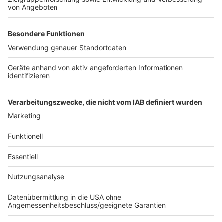
Neben Studioarbeit und Albumproduktion ist Santos
auch wieder als Coach bei "The Voice of Germany"
aktiv. Gemeinsam mit Shirin David, Rea Garvey und der
Band Fantasy sorgt er für Unterhaltung und spannende
Dynamiken. "Es ist wie New School gegen Oldschool",
scherzt er über die Zusammenarbeit. Zudem stehen
zahlreiche Sommerkonzerte auf dem Plan, unter
anderem in NRW, wo Santos selbst zwei Jahre lebte
und immer wieder gerne auftritt.
Anzeige
Anzeige