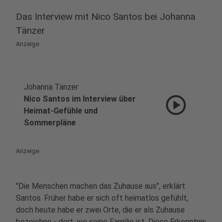
Das Interview mit Nico Santos bei Johanna
Tänzer
Anzeige
Johanna Tänzer
play_circle
Nico Santos im Interview über
Heimat-Gefühle und
Sommerpläne
Anzeige
"Die Menschen machen das Zuhause aus", erklärt
Santos. Früher habe er sich oft heimatlos gefühlt,
doch heute habe er zwei Orte, die er als Zuhause
bezeichne - dort, wo seine Familie ist. Diese Erkenntnis