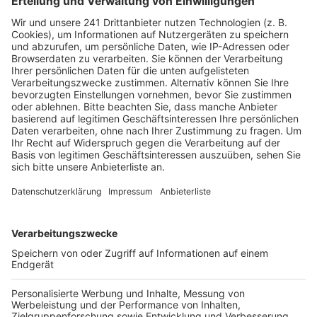
Wir benötigen Ihre
Zustimmung, um den YouTube
Video-Service zu laden!
Wir verwenden einen Service eines
Drittanbieters, um Videoinhalte
einzubetten. Dieser Service kann
Daten zu Ihren Aktivitäten
sammeln. Bitte lesen Sie die
Details durch und stimmen Sie der
Nutzung des Service zu, um dieses
Video anzusehen.
Mehr Informationen
Die neue Single von Nico Santos ist raus. Sie heißt
"Home pt. 2" und ist hier zu hören.
Akzeptieren
Anzeige
powered by
Usercentrics Consent
Management Platform