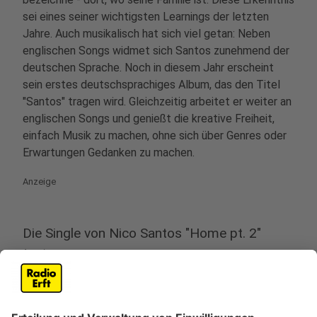
sei eines seiner wichtigsten Learnings der letzten
Jahre. Auch musikalisch hat sich viel getan: Neben
englischen Songs widmet sich Santos zunehmend der
deutschen Sprache. Noch in diesem Jahr erscheint
sein erstes deutschsprachiges Album, das den Titel
"Santos" tragen wird. Gleichzeitig arbeitet er weiter an
englischen Songs und genießt die kreative Freiheit,
einfach Musik zu machen, ohne sich über Genres oder
Erwartungen Gedanken zu machen.
Anzeige
Die Single von Nico Santos "Home pt. 2"
Anzeige