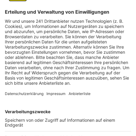
Wir benötigen Ihre
Zustimmung, um den YouTube
Video-Service zu laden!
Wir verwenden einen Service eines
Drittanbieters, um Videoinhalte
einzubetten. Dieser Service kann
Daten zu Ihren Aktivitäten
sammeln. Bitte lesen Sie die
Details durch und stimmen Sie der
Nutzung des Service zu, um dieses
Video anzusehen.
Mehr Informationen
Michael Patrick Kelly - Blurry Eyes (Official Video)
Akzeptieren
Anzeige
powered by
Usercentrics Consent
Management Platform