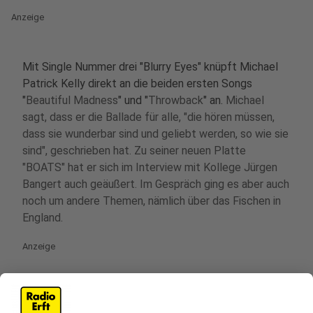
Anzeige
Mit Single Nummer drei "Blurry Eyes" knüpft Michael
Patrick Kelly direkt an die beiden ersten Songs
"
Beautiful Madness
" und "
Throwback
" an.
Michael
sagt, dass er die Ballade für alle, "die hören müssen,
dass sie wunderbar sind und geliebt werden, so wie sie
sind", geschrieben hat. Zu seiner neuen Platte
"BOATS" hat er sich im Interview mit Kollege Jürgen
Bangert auch geäußert. Im Gespräch ging es aber auch
noch um andere Themen, nämlich über das Fischen in
England.
Anzeige