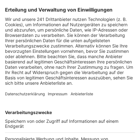
Über anderthalb Jahre hat Max Giesinger an seinem
neuen, vierten Studioalbum "VIER" gesehen. Er selber
hat sich dabei die Zeit genommen, die er benötigte,
um seiner Kreativität freien Lauf lassen zu können. Mit
"Der Letzte Tag" und "Zuhause" hat er uns schon einen
Vorgeschmack auf das gegeben, was uns auf seinem
Album erwartet. Es gibt genügend Gründe, mit dem "80
Millionen"-Mann zu sprechen. Wir freuen uns über
seinen Besuch im Studio am 16. November.
Anzeige
Wir benötigen Ihre
Zustimmung, um den YouTube
Video-Service zu laden!