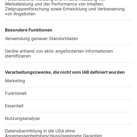
Wir verwenden einen Service eines
Drittanbieters, um Videoinhalte
einzubetten. Dieser Service kann
Daten zu Ihren Aktivitäten
sammeln. Bitte lesen Sie die
Details durch und stimmen Sie der
Nutzung des Service zu, um dieses
Video anzusehen.
Mehr Informationen
Max Giesinger - Der Letzte Tag
Akzeptieren
Anzeige
powered by
Usercentrics Consent
Management Platform
Anzeige