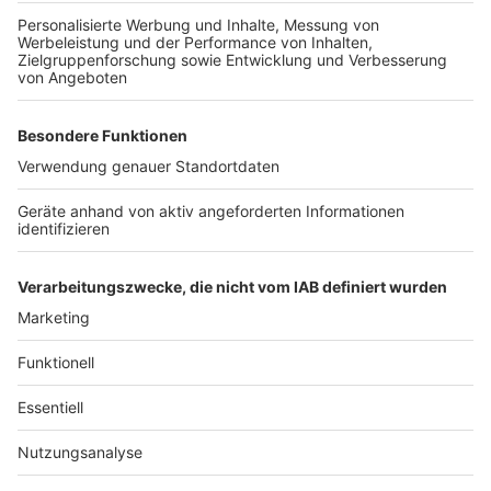
Drittanbieters, um Videoinhalte
einzubetten. Dieser Service kann
Daten zu Ihren Aktivitäten
sammeln. Bitte lesen Sie die
Details durch und stimmen Sie der
Nutzung des Service zu, um dieses
Video anzusehen.
Mehr Informationen
Der 26-jährige Mark Ambor, der nicht nur ein
ansteckendes Lächeln hat, begeistert seine Fans mit
Akzeptieren
einer neuen Single, die "Belong Together heißt".
powered by
Usercentrics Consent
Anzeige
Management Platform
Anzeige