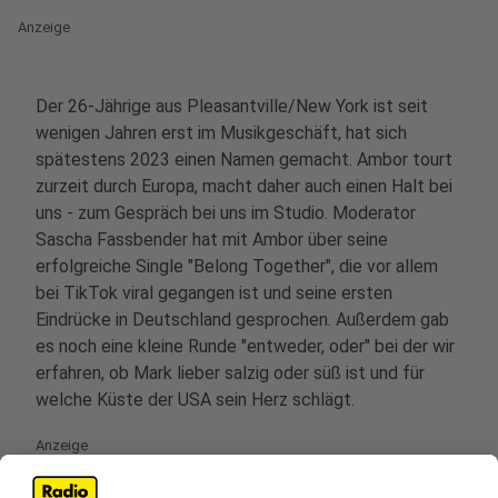
Anzeige
Der 26-Jährige aus Pleasantville/New York ist seit
wenigen Jahren erst im Musikgeschäft, hat sich
spätestens 2023 einen Namen gemacht. Ambor tourt
zurzeit durch Europa, macht daher auch einen Halt bei
uns - zum Gespräch bei uns im Studio. Moderator
Sascha Fassbender hat mit Ambor über seine
erfolgreiche Single "Belong Together", die vor allem
bei TikTok viral gegangen ist und seine ersten
Eindrücke in Deutschland gesprochen. Außerdem gab
es noch eine kleine Runde "entweder, oder" bei der wir
erfahren, ob Mark lieber salzig oder süß ist und für
welche Küste der USA sein Herz schlägt.
Anzeige