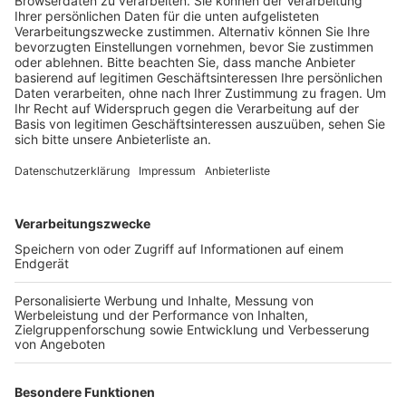
Anzeige
Die Stadt Erftstadt empfiehlt auch die Anreise mit
Bus und Bahn: die K44 ist wegen des Stadtfest ab
Samstag gesperrt und dient als Parkplatz. Mit dem
Stadtfest feiert Erftstadt seinen 50. Geburtstag.
Vereine präsentieren sich an Ständen auf der Bonner
Straße, auf den Bühnen am P+R Parkplatz und am
Brabanter Weg gibt es Musik von Bands und Gruppen
aus den Erfstädter Ortsteilen. Die sollen durch das
gemeinsame Fest wieder enger zusammen wachsen,
sagt Bürgermeister Volker Erner.
Anzeige