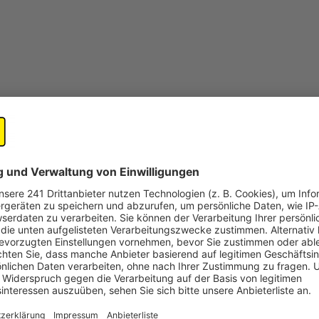
©
Radio Erft
open_in_new
Teilen:
Kontaktverbot: Kontrollen auch an O
Oster-Brunch mit Familie und Freunden, Osterfeu
Park – das alles wird es in diesem Jahr so nicht 
Veröffentlicht:
Freitag, 10.04.2020 09:42
Anzeige