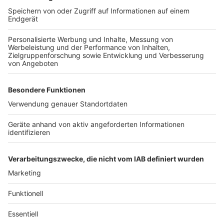
Anzeige
Weitere Themen von Rhein und Erft
Anzeige
Verschenke-Flohmarkt in Brühl-Ost
Haftbefehl nach mutmaßlichem Tötungsdelikt in
Frechen
Gymnasium in Lechenich: Acht Kinder gehen leer
aus
Anzeige