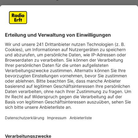
Anzeige
Pflanzenbörse und kostenloser Kompost
Anzeige
In Brühl ist am Samstag Komposttag. Auf dem
Wertstoffhof wird von 8 – 13 Uhr Kompost kostenlos
und in haushaltsüblichen Mengen abgegeben. Bitte
Eimer mitbringen.
Neben Kompost gibts auch wieder eine
Pflanzentauschbörse. Egal ob Ableger, Stauden,
Knollen, Zwiebeln, Kräuter, Teich- oder
Zimmerpflanzen und Sämereien - hier kann alles
untereinander getauscht werden.