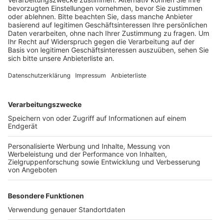
Anzeige
Deshalb wurden viele Menschen, viele Bands und
Künstler kreativ. So wie die kölsche Band
"Domstürmer" um Frontmann Micky Nauber. Er lässt
jetzt Gin produzieren.
Die Nachfrage der Fans sei gerade überwältigend, so
Nauber weiter.
Bislang gibt es den Domstürmer-Gin in einigen Kölner
Supermärkten und in einem Markt in Bad Honnef im
Rhein-Sieg-Kreis.
Anzeige