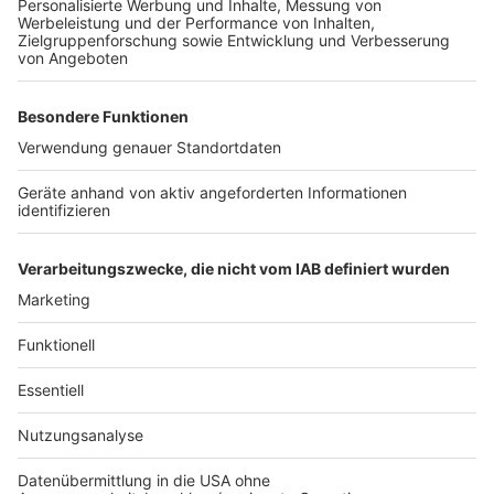
Wasser die Partikel beim Fressen aufnehmen – und am
Ende auch wir Menschen beim Verzehr von Fischen
und Schalentieren. Ob das aber wirklich schädlich für
die Gesundheit ist, haben Wissenschaftler noch nicht
umfassend geklärt. Wo die Umweltschützer wie viel
Mikroplastik im Rhein gefunden haben, wollen sie
vermutlich Ende des Monats veröffentlichen. Das
Schiff von Greenpeace war Anfang der Woche in
Duisburg gestartet und fährt in den nächsten Tagen
noch bis Koblenz.
Anzeige
Anzeige