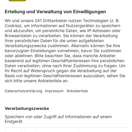
Wesseling und Bonn.
Veröffentlicht:
Freitag, 18.09.2020 19:04
Anzeige
Wissenschaftler der Uni Basel hatten schon vor
einigen Jahren festgestellt, dass der Rhein zu den
Flüssen gehört, die weltweit am stärksten mit
Mikroplastik belastet sind. Die kleinen Plastikpartikel
kann man teils mit bloßem Auge, teils nur unter dem
Mikroskop sehen. Sie lösen sich zum Beispiel aus alten
Plastikflaschen, die verwittern oder stammen von
Kläranlagen oder Industriebetrieben, die Plastik
herstellen. Problematisch ist, dass Lebewesen im