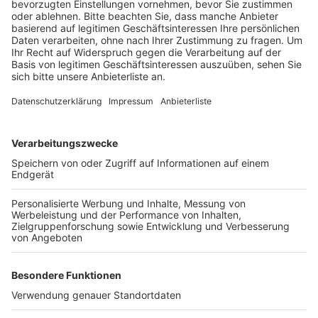
Anzeige
Die Auf- beziehungsweise Abfahrt Richtung Köln ist
zwischen 19 und 6 Uhr dicht – allerdings nicht
gleichzeitig, sondern zeitversetzt. Grund sind
Markierungsarbeiten.
Und auch in Pulheim-Brauweiler kann es Dienstag
Behinderungen geben. Am Vormittag ist der Kreisel
Brauweilerstraße/Erfurter Straße nur eingeschränkt
befahrbar. Dort laufen zwischen 10 und 12 Uhr
Kanalreinigungs- und Inspektionsarbeiten.
Anzeige