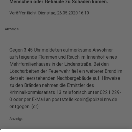
Menschen oder Gebäude zu Schaden kamen.
Veröffentlicht:
Dienstag, 26.05.2020 16:10
Anzeige
Gegen 3.45 Uhr meldeten aufmerksame Anwohner
aufsteigende Flammen und Rauch im Innenhof eines
Mehrfamilienhauses in der Lindenstraße. Bei den
Löscharbeiten der Feuerwehr fiel ein weiterer Brand im
derzeit leerstehenden Nachbargebäude auf. Hinweise
zu den Bränden nehmen die Ermittler des
Kriminalkommissariats 13 telefonisch unter 0221 229-
0 oder per E-Mail an poststelle.koeln@polizei.nrw.de
entgegen. (cr)
Anzeige