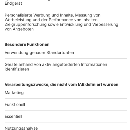
Anzeige
Weiteres Material:
https://www.presseportal.de/blaulicht/pm/12415/460676
OTS: Polizei Köln
Anzeige
Original-Content von: Polizei Köln, übermittelt durch
news aktuell
Anzeige