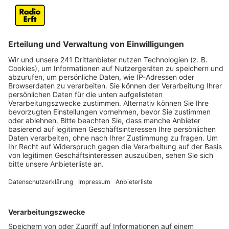
Rückfragen von Medienvertretern bitte an:
Anzeige
Polizeipräsidium Köln Pressestelle Walter-Pauli-Ring
2-6 51103 Köln
Anzeige
Telefon: 0221/229 5555 e-Mail:
pressestelle.koeln(at)polizei.nrw.de
Anzeige
https://koeln.polizei.nrw