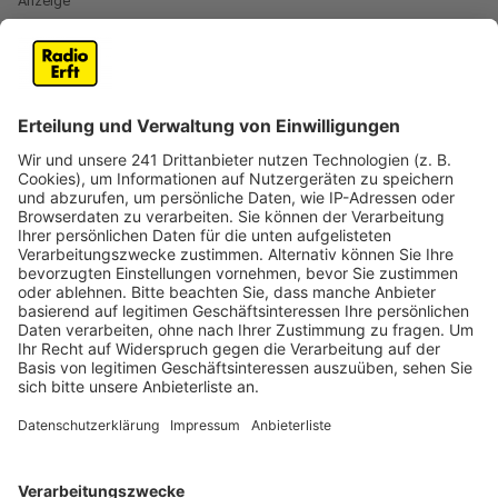
Anzeige
Mit Hundeleine an Steg gesichert
Anzeige
Großes Glück hatte am Freitag (4.Juni) ein Mann in
Köln. Er war nach eigenen Angaben aus Versehen in
den Rhein gefallen und kam wegen der starken
Strömung nicht mehr an Land. Passanten sahen den
Mann, der zu ertrinken drohte, in der Nähe der
Rodenkirchener Brücke an einem Hausboot. Sie
konnten ihn mit einer Hundeleine an einem Steg zu
dem Boot sichern, bis die Polizei kam. Die
Einsatzkräfte zogen den 28-Jährigen dann mit einer
Rettungsleine aus dem Wasser. Er kam zur
Beobachtung ins Krankenhaus.