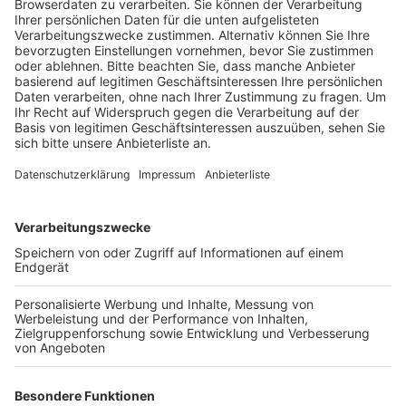
Risikogebieten gedacht.
Veröffentlicht:
Dienstag, 04.08.2020 18:08
Anzeige
Hintergrund ist zum einen die fehlende Testkapazität
bei einem zu großen Ansturm von Reiserückkehrenden.
Zum anderen gehe es der Stadt aber auch um
Infektionsschutz: Sie will vermeiden, dass sich
Reiserückkehrende aus Risikogebieten und die aus
weniger gefährlichen Gebieten zusammen am
Testzentrum anstellen und sich so eventuell
anstecken. Die Stadt weist darauf hin, dass jede
niedergelassene ärztliche Praxis den Test auf Covid-
19 ebenfalls kostenlos durchführe. Nach der
angekündigten Testpflicht für Reisende aus
Risikogebieten, hat die Stadt die Testkapazitäten am