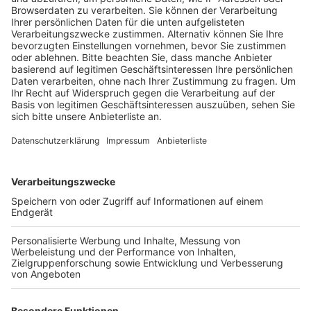
Anzeige
Ein Termin dafür steht allerdings noch nicht fest.
Hintergrund ist die Beförderung eines umstrittenen
Pfarrers zum stellvertretenden Stadtdechanten von
Düsseldorf. Der Pfarrer hatte Jahre zuvor Sex mit
einem 16-jährigen Prostituierten gehabt, außerdem
gab es Missbrauchsvorwürfe gegen ihn. Die Bild-
Zeitung hatte geschrieben, dass Woelki bei der
Ernennung des Pfarrers dessen Personalakte gekannt
und von einer Warnung der Polizei gewusst hatte.
Woelki bestritt das und gab eine eidesstattliche
Versicherung ab. Er habe nur von dem Kontakt zu dem
Prostituierten und weiteren Gerüchten gehört. Das
Gericht hatte in dem Prozess unter anderem die
ehemalige Sekretärin von Woelkis Vorgänger Meisner