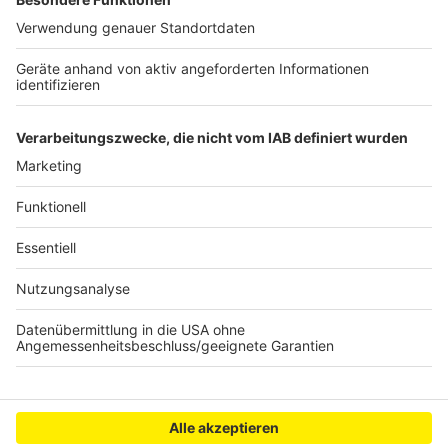
gehört. Sie hatte ausgesagt, dass sie schon 2011 mit
dem damaligen Weihbischof Woelki über Vorwürfe
gegen den Priester geredet habe.Nach der Aussage
der Zeugin leitete die Staatsanwaltschaft
Ermittlungen gegen Woelki wegen des Verdachts der
falschen eidesstattlichen Versicherung ein.
Anzeige
Anzeige
Anzeige