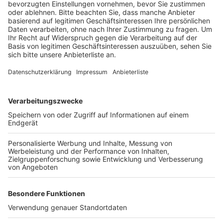
Anzeige
Denn bis heute zählen die Ermittler schon insgesamt
79 Wagen, die meist nachts, in der Nähe des
Ratsplatzes, beschädigt wurden. Dabei handele es
sich sowohl um Klein- als auch Mittelklassewagen,
SUV und Kombi. Die Ermittler haben sich jetzt nochmal
an die Öffentlichkeit gewandt und bitten Zeugen
darum, sich zu melden unter 0221-229-0 oder per Mail
an
poststelle.koeln@polizei.nrw.de
.
Anzeige