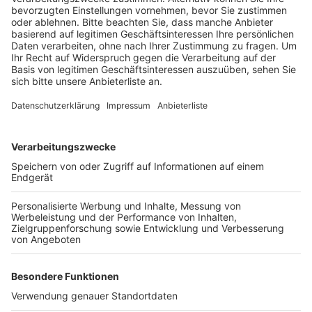
Fünf von ihnen hatten Corona. Sie haben ihre
Wohnungen erst kurz vor Ende des zweiten
Klingeldurchgangs verlassen und sind separat
untergebracht worden, heißt es von der Stadt. Auch
das Feuer an den Bahngleisen war am frühen Abend
unter Kontrolle, heißt es von der Feuerwehr. Durch die
Trockenheit hatten sich die Flammen schnell
ausgebreitet, der dunkler Rauch war weithin sichtbar.
Zur Überwachung des Gebietes wurde eine Drohne
eingesetzt. Die Fliegerbombe war am Vormittag bei
Sondierungsarbeiten im Bereich der Malteserstraße
entdeckt worden.
Anzeige