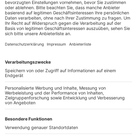
Veröffentlicht:
Donnerstag, 11.02.2021 16:34
Anzeige
Er funktioniert wie ein Desinfektionsmittelspender,
heißt es. Hält man die Hand unter den Spender, dann
kommt eine kleine Menge Weihwasser heraus. Und
auch in Sachen Spenden geht der Dom neue Wege.
Seit dem Sommer steht in der Kirche ein digitaler
Opferstock. Hier kann man kontaktlos mit der EC-
oder Kreditkarte spenden.
Anzeige