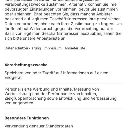
Veröffentlicht:
Montag, 10.08.2020 17:03
Anzeige
Der Test ist innerhalb von 72 Stunden nach der
Einreise kostenlos. Wer am Kölner Flughafen ankommt,
der kann sich rund um die Uhr testen lassen, heißt es
von der Stadt Köln. Dafür steht ein Bus der Johanniter
auf der unteren Ebene von Terminal 2. Dort können
sich übrigens auch Reiserückkehrer testen lassen, die
aus einem Risikogebiet kommen aber nicht mit dem
Flugzeug eingereist sind. Seit Eröffnung des
Testzentrums am Flughafen Mittel Juli sind dort mehr
als 17.000 Tests durchgeführt worden. Fast 14.000
der Getesteten kamen aus Risikogebieten und
insgesamt waren bis jetzt 200 Tests positiv.