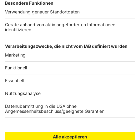
das stark unterkühlte Kind. Seine Körpertemperatur
betrug laut Urteil nur noch lebensbedrohliche 31,5
Grad. Die Mutter hatte sich wenige Tage später der
Polizei gestellt. Weil das Verfahren wegen
Überlastung der Strafkammer so lange gedauert hat,
gelten drei Monate der Strafe als bereits vollstreckt.
Anzeige
Anzeige
Anzeige