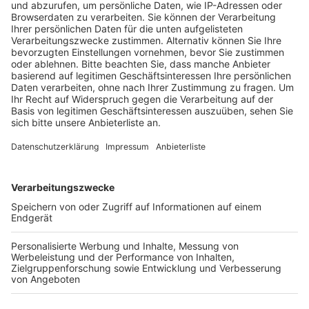
Fußgängerweg in Kölner Stadtteil Porz
ausgesetzt.
Veröffentlicht:
Freitag, 12.05.2023 14:30
Anzeige
Damit hat sie laut der Richter - seinen Tod billigend in
Kauf genommen. Der Junge überlebte und lebt heute
in einer Pflegefamilie. Die Frau hatte ihre
Schwangerschaft verheimlicht und das Kind dann 2018
alleine auf der Toilette bei ihrem Vater zur Welt
gebracht. Danach wickelte sie den Säugling in eine
Laken und legte ihn bei etwa 10 Grad auf dem Weg ab.
Zwei Stunden später fand ein Spaziergänger zufällig