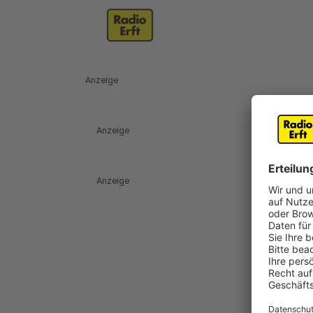
Anzeige
Anzeige
Anzeige