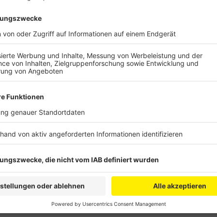
Anzeige
Sie wollen damit nach eigenen Angaben an die Stadtsp
akzeptables Angebot in den Verhandlungen einzuset
würden das Problem nicht lösen, heißt es von der G
nachhaltige Gehaltserhöhung, so die Forderung. Denn
Kinderkrankenhäuser nicht noch mehr Personal verlie
Montagmorgen am Krankenhaus Holweide an die Gesc
werden und am Montagmittag dann auf dem Alter Mar
Anzeige