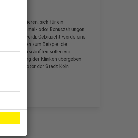
itze appellieren, sich für ein
zen. Denn Einmal- oder Bonuszahlungen
ewerkschaft verdi. Gebraucht werde eine
 nur so würden zum Beispiel die
ren. Die Unterschriften sollen am
häftsführung der Kliniken übergeben
kt an Vertreter der Stadt Köln.