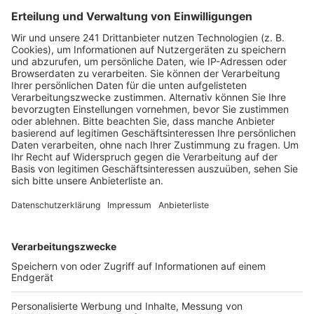
Lotz. Anders als an Silvester gäbe es keine konkreten
Gefahrenhinweise.
Die Stadt Köln wird mit über 200
Ordnungsamtsmitarbeitern im Einsatz sein, zusätzlich
sind rund 1.000 private Sicherheitskräfte engagiert,
vor allem um die Einlässe ins Kwartier Latäng zu
kontrollieren.
Anzeige
©
Stadt Köln
Die Sperrungen im Zülpicher Viertel
Anzeige