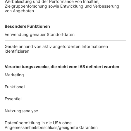
Für den Fall, dass an Weiberfastnacht zu viele
Feiernde die Zülpicher Straße ansteuern sollten, wird
die Stadt Köln auf der nahegelegenen Uniwiese eine
Ausweichfläche einrichten. Diese Fläche will die Stadt
aber nur zweitweise nutzen. Damit die Wiese
geschützt wird, soll eine Fachfirma die Wiese mit
Platten abdecken. Die Bereiche der Uniwiese, die nicht
genutzt werden können oder sollen, sollen abgesperrt
werden. Erstmals sollen es auch Absperrungen auf
Teilflächen rund um den Aachener Weiher geben.
Anzeige
Anzeige