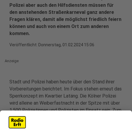
Polizei aber auch den Hilfsdiensten müssen für
den anstehenden Straßenkarneval ganz andere
Fragen klären, damit alle möglichst friedlich feiern
können und auch von einem Ort zum anderen
kommen.
Veröffentlicht:
Donnerstag, 01.02.2024 15:06
Anzeige
Stadt und Polizei haben heute über den Stand ihrer
Vorbereitungen berichtet. Im Fokus stehen erneut das
Sperrkonzept im Kwartier Latäng. Die Kölner Polizei
wird alleine an Weiberfastnacht in der Spitze mit über
1.500 Polizistinnen und Polizisten im Einsatz sein. Zum
Schutz der Synagoge wird diese wie bereits am 11.11.
mit Gittern abgesperrt. Zusätzliche Maßnahmen zur
Terrorabwehr gäbe es nicht, so Einsatzleiter Martin