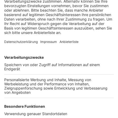
lebensgefährlich verletzt.
Veröffentlicht:
Donnerstag, 11.04.2024 18:09
Anzeige
Der 68-Jährige sei an einer Fußgängerampel von der
Maschine erfasst und vor dieser hergeschoben
worden. Die Maschine sei dann mit einem Ampelmast
kollidiert, wobei auch der Fahrer der Maschine verletzt
worden sei. Der Unfall habe sich am Mittwochabend
ereignet. Der Brite erlitt schwere Kopfverletzungen.
Zeugen zufolge sei die Fußgängerampel rot gewesen,
als es zum Unfall kam. Inzwischen sei der 68-Jährige
außer Lebensgefahr, hieß es.
Anzeige