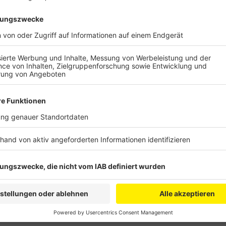
Der Mann wurde sofort ins Freie gebracht, wo die
feststellen konnte. Das Feuer wurde dann innerha
gelöscht. Vom Brand betroffen war eine Wohnung
Hinterhofbereich.
Anzeige