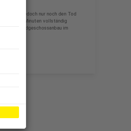
 Notärztin jedoch nur noch den Tod
lb weniger Minuten vollständig
 in einem Erdgeschossanbau im