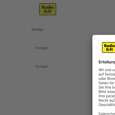
Anzeige
Anzeige
Anzeige