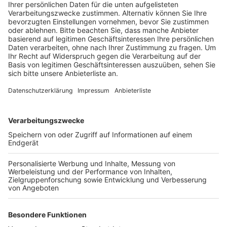
Veröffentlicht:
Donnerstag, 16.07.2020 18:41
Anzeige
Die Corona-Pandemie habe die Entscheidung
beeinflusst. Außerdem habe es oft Einbrüche und
Sachbeschädigungen gegeben. Auch ein Nachfolger
fehlt. Deshalb ist jetzt nach 13 Jahren am
Rheinauhafen Schluss. Die Bude ist seit 60 Jahren in
Familienbesitz. Die Kölner Tatort-Kommissare Ballauf
und Schenk haben der Wurstbude zu bundesweiter
Prominenz verholfen. Damit die perfekte Köln-Kulisse
inklusive Dom stimmt, wurde der Imbiss vom
Rheinauhafen für die Dreharbeiten auf die andere
Rheinseite geschafft. Die Familie will die Wurstbude
dem Freilichtmuseum in Kommern vermachen. Ob die
Bude in Zukunft für die Tatort-Dreharbeiten dann von