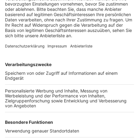
Anzeige
Laut der Polizei waren der Streifenwagen und ein Taxi
an der Kreuzung Luxemburger Straße /
Weißhausstraße zusammengeprallt. Der Wagen der
Polizei überschlug sich anschließend und blieb auf
dem Dach liegen. Laut der Leitstelle war der
Streifenwagen im Einsatz und mit Blaulicht und
Martinshorn auf dem Weg zu einer Schlägerei. Bei dem
Zusammenstoß wurden beide Polizisten verletzt und
auch alle drei Fahrgäste und der Fahrer des Taxis. Die
genaue Unfallursache wird noch ermittelt.
Anzeige