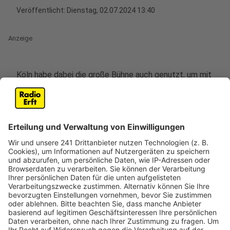
Veröffentlicht:
Dienstag, 02.07.2024 13:40
Anzeige
Köln habe dabei die große Bühne auch genutzt, um mit
den vielen inklusiven Angebote seine Vielfalt zu
zeigen. Kölns Sportdezernent Voigtsberger sagte,
keine deutsche Stadt habe zur EM mehr inklusive
Angebote gemacht als Köln, sowohl für die Besucher
als auch bei den Volunteers, darauf sei er besonders
stolz. Auch Kölns EM Botschafter Toni Schuhmacher
ist mit der EM in Köln zufrieden: Er dankte vor allem
den Einsatzkräften von Polizei, Feuerwehr und THW,
sowie den vielen Volunteers. Zur EM hatten 1600
Volunteers aus 53 Ländern insgesamt 28.000
Einsatzstunden geleistet.