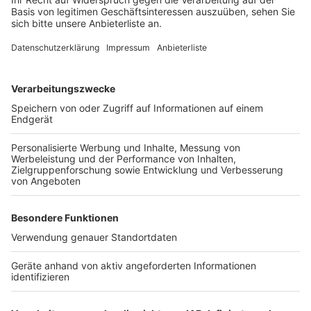
Anzeige
Public Viewing-Flächen am Tanzbrunnen und
Konrad Adenauer-Ufer weiter genutzt
Anzeige
Mit dem letzten EM-Spiel im Kölner Stadion ist aber
nicht Schluss. Denn alle EM-Spiele werden weiter in
der Fan Zone auf dem Heumarkt übertragen. Zum
Spiel der Türkei gegen Österreich am Dienstag und
zum Spiel der deutschen Mannschaft gegen Spanien
am Freitag öffnet auch wieder der Tanzbrunnen. Und
das deutsche Spiel wird dann auch wieder auf der
großen Public-Viewing-Fläche am Konrad-Adenauer-
Ufer gezeigt, heißt es von der Stadt. Außerdem fährt
auch die EM-Fähre weiter zu allen Deutschland-
Spielen kostenlos.