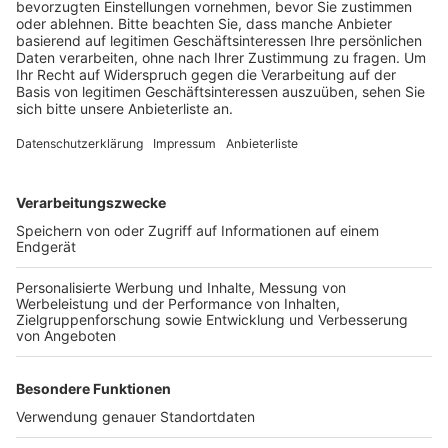
Veröffentlicht:
Samstag, 05.12.2020 08:59
Anzeige
Die Parteizentrale in der Innenstadt war großflächig
mit Plakaten beklebt. Darauf waren augenscheinlich
linksgerichtete Inhalte zu lesen. Mögliche Hinweise
auf die Täter gibt es offenbar schon. Laut der
Ermittler bezichtigen sich Unterstützer des
Autonomen Zentrums auf einer einschlägigen
Internetseite der Sachbeschädigung am Rathaus.
Anzeige