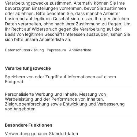
anderem in der Altstatdt vom Hauptbahnhof über
den Kölner Dom bis zu den Museen und in Deutz
auf dem Rheinboulevard.
Veröffentlicht:
Donnerstag, 29.12.2022 18:39
Anzeige
Und auch auf der Deutzer Brücke und der
Severinsbrücke dürfen die Räder nicht abgestellt
werden. Wer sich nicht dran hält, zahlt automatisch 20
Euro Strafe. An einer Lampe über dem Hinterrad
können Nutzer der KVB-Räder erkennen, ob sie in einer
Sperrzone sind. Leuchtet die Lampe grün, ist alles
okay. Leuchtet die Lampe rot, ist die Rückgabe dort
ausgeschlossen.
Anzeige