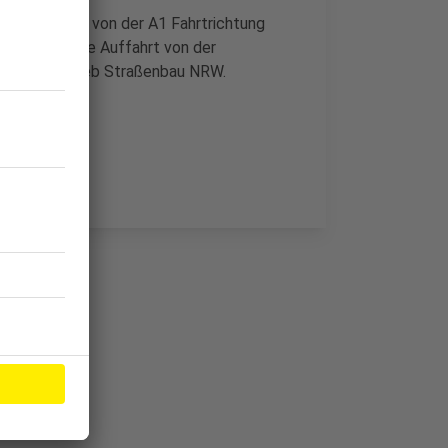
t die Abfahrt von der A1 Fahrtrichtung
t ist auch die Auffahrt von der
om Landesbetrieb Straßenbau NRW.