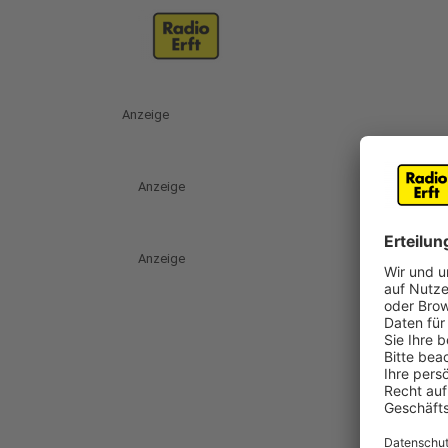
Anzeige
Anzeige
Anzeige