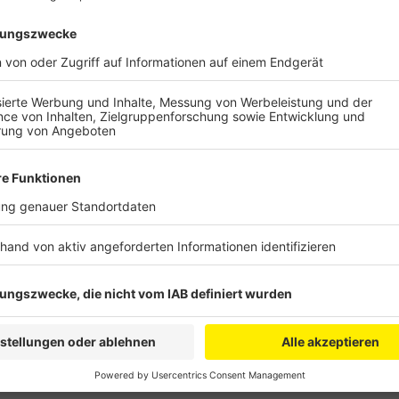
Die Anschlussstelle Köln-Niehl ist gesperrt und dami
Dortmund. Dort wird die Baustelle umgebaut. Gesperr
Industriestraße in Richtung Chorweiler, heißt es v
Umleitungen sind ausgeschildert.
Anzeige