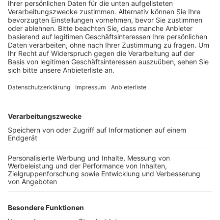
Anzeige
Die Soko wird keine aktuellen Mordfälle mehr
übernehmen, sondern ausschließlich an den rund 200
ungeklärten Mordfällen der letzten 50 Jahren
arbeiten. Dabei geht es um Fälle aus Köln, dem
Bergischen oder dem Rhein Erft Kreis. Kölns Kripochef
Klaus Stephan Becker sagte, die neue EK Cold Cases
wolle auch den Angehörigen der Opfer Klarheit bringen
und ein deutliches Zeichen an die Täter senden. Sie
sollen nicht glauben, dass sie am Ende ungeschoren
davon kommen, denn Mord verjährt nicht. Zu den Cold
Cases, die neue Ermittlungsansätze haben, gehören
zum Beispiel der Sexualmord an einer 16 Jährigen in
Poll oder der Mord an einem Homosexuellen in der
Mühlengasse jeweils vor rund 30 Jahren. Die Ermittler
setzen vor allem auf neue Analysemethoden bei der