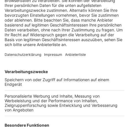
Feldweg in Brück an der Frau vorbeigefahren sein.
Veröffentlicht:
Freitag, 16.06.2023 17:26
Anzeige
Dann sei er zurückgekommen und soll die Senioren von
hinten festgehalten und an ihrer Kleidung gerissen
haben. Die 75-Jährige wehrte sich und stürzte in ein
Gebüsch. Daraufhin soll der Unbekannte von ihr
abgelassen haben und geflüchtet sein. Laut Angaben
der Frau hat der dunkelhaarige 1,80 Meter große Mann
ein rotes T-Shirt sowie eine dunkle kurze Hose
getragen. Eine potentielle Zeugin sei kurz nach der Tat
in Höhe des dortigen Friedhofes an der 75-Jährigen
und ihrem Hund vorbeigefahren und könnte
gegebenenfalls Angaben zu dem Gesuchten machen.
Das Kriminalkommissariat 12 bittet die Radfahrerin, die