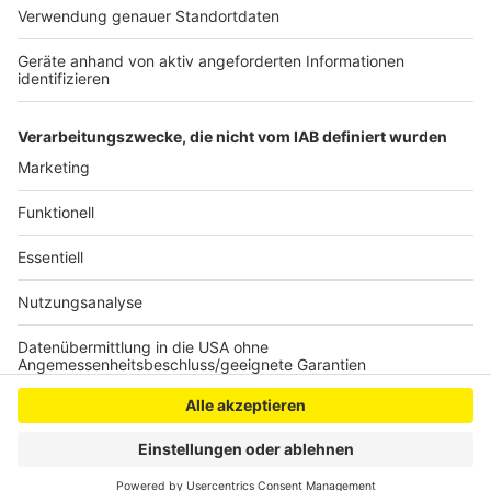
eine Brille getragen haben soll, und weitere Zeugen
sich unter der Telefonnummer 0221 229-0 oder per E-
Mail an
poststelle.koeln@polizei.nrw.de
zu melden.
Anzeige
Anzeige
Anzeige
Anzeige