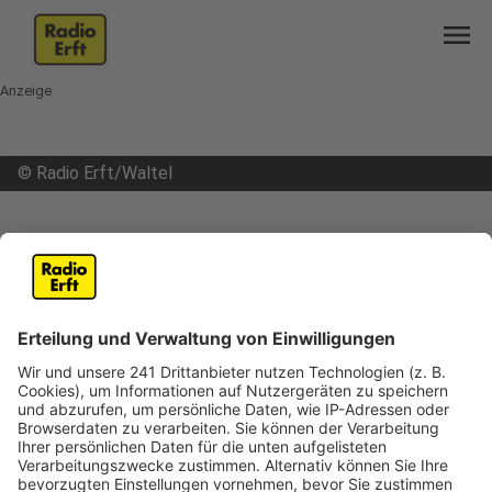
menu
Anzeige
©
Radio Erft/Waltel
open_in_new
Teilen:
Köln: Seilbahn vor Start
Die Kölner Seilbahn steht in den Startlöchern.
Bleibt der Inzidenzwert weiter stabil unter 100,
dann könnten ab Montag die ersten Gondeln
wieder über den Rhein schweben.
Veröffentlicht:
Freitag, 28.05.2021 11:32