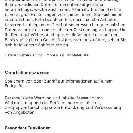
Veröffentlicht:
Dienstag, 02.07.2024 11:21
Anzeige
Die Frau war in den 70er- und 80er-Jahren Opfer eines
Priesters geworden, der ihr damaliger Pflegevater war.
Vor zwei Jahren wurde er schon zu einer Haftstrafe
wegen des sexuellen Missbrauchs an insgesamt neun
Mädchen verurteilt. Das Gericht hat heute zwar noch
keine Entscheidung verkündet, aber deutlich gemacht,
dass es wenig Chancen auf Erfolg für die Klägerin
sieht. Denn dass der Mann die Klägerin als
Pflegetochter aufnehmen durfte, sei eine
Entscheidung des Jugendamts gewesen, hieß es. Das
Bistum sei deshalb nicht verantwortlich. Die Frau hatte