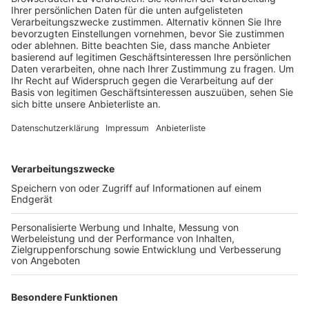
Veröffentlicht:
Samstag, 13.02.2021 08:09
Anzeige
Stadt und Land hätten mit den Kontaktregeln
gemacht was möglich war, mehr gehe nicht. Jetzt sei
jeder Einzelne gefragt, mit Zivilcourage zu handeln.
Die, die jetzt feiern würden, seien völlig
verantwortungslos, so Reker. Sie würden dazu
beitragen, dass alle länger auf Lockerungen warten
müssten und die Kinder nicht in die Schule gehen
könnten so die Oberbürgermeisterin. An
Weiberfastnacht hatte die Kölner Polizei unter
anderem eine größere illegale Party mit etwa 50
Gästen im Blücherpark aufgelöst. Gegen 29 von ihnen
wurde ein Bußgeldverfahren eingeleitet, ihnen droht
jetzt eine Strafe von 250 Euro pro Person. Die Stadt