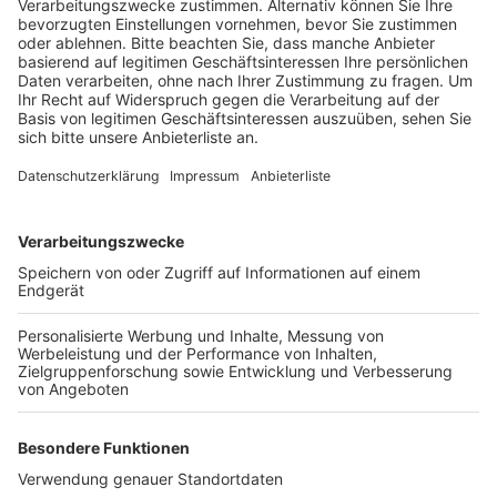
gewesen, heißt es.
Veröffentlicht:
Mittwoch, 14.09.2022 08:38
Anzeige
Den „United Tribuns“ werden in Deutschland knapp 100
Mitglieder zugerechnet, sie sollen schwerste
Straftaten begangen haben, unter anderem
Sexualstraftaten, Menschenhandel und versuchte
Tötungsdelikte. Außerdem lieferte sich die Gruppe
gewalttätige Auseinandersetzungen mit
konkurrierenden Rockern. Insgesamt durchsuchte die
Polizei heute Privatwohnungen und Vereinsräume der
„Tribuns“ in neun Bundesländern.
Anzeige