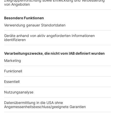
Anzeige
Forstarbeiten im Rhein-Erft-Kreis: Zukunftsbäume
im Fokus
Köln: Aktionswoche für Ordnung und Sauberkeit
Einschränkungen Pulheimer Schwimmbad
Anzeige
Anzeige