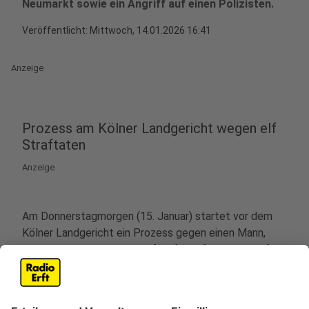
Neumarkt sowie ein Angriff auf einen Polizisten.
Veröffentlicht:
Mittwoch, 14.01.2026 16:41
Anzeige
Prozess am Kölner Landgericht wegen elf
Straftaten
Anzeige
Am Donnerstagmorgen (15. Januar) startet vor dem
Kölner Landgericht ein Prozess gegen einen Mann,
dem die Staatsanwaltschaft elf Straftaten vorwirft.
Die Anklage umfasst unter anderem Raub, Diebstahl
und Körperverletzung.