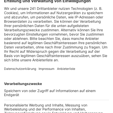
Laut Anklage soll der Mann im vergangenen Jahr
mehrfach Waren aus den Auslagen von Geschäften
gestohlen oder dies versucht haben. In einem Fall soll
er ein Klappmesser bei sich getragen haben.
Besonders schwer wiegen die Vorwürfe zu Vorfällen
am Neumarkt in Köln. Dort soll der Angeklagte eine
Frau geschubst und ihr Handy geraubt haben. Wenige
Wochen später soll er am selben Ort einen Mann mit
einem Messer bedroht und ihn nach
Wertgegenständen durchsucht haben.
Darüber hinaus wird dem Mann vorgeworfen, bei einer
Polizeikontrolle einen Beamten ins Gesicht
geschlagen zu haben.
Anzeige
Weitere Themen von Rhein und Erft