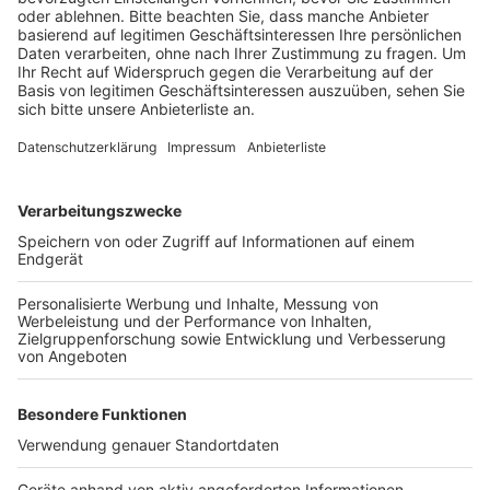
Anzeige
2.750 Kommissaranwärter legten in der Lanxess Arena
feierlich ihren Diensteid ab. Das hat das NRW-
Innenministerium mitgeteilt. Das sind die
Einstellungsjahrgänge 2019 und 2020. An der
Vereidigungsfeier hat auch NRW-Innenminister Reul
teilgenommen.
Anzeige
Anzeige