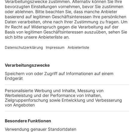
Veröffentlicht:
Donnerstag, 27.04.2023 08:42
Anzeige
Den Anfang macht ein großes rotes Dreieck mit
Diebstahl-Symbol am Neumarkt. Es soll dafür sorgen,
dass die Menschen, die vorbeikommen, schnell
checken, ob ihre Tasche, der Geldbeutel und das
Handy noch da sind – und vielleicht sogar prüfen, ob
sich die Sachen noch sicherer verstauen lassen. Die
Warnungen sind auf deutsch und englisch sollen auch
Touristen wachsamer machen. Besonders viele
Taschendiebstähle passieren am Neumarkt, in Kalk,
Deutz und am Hauptbahnhof.
Anzeige