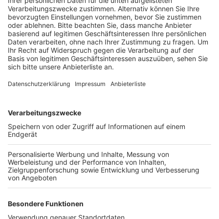
Anzeige
Daraufhin beschleunigte der Fahrer so sehr, dass die
Beamten den Wagen aus den Augen verloren. In einer
Kurve touchierte der Mercedes die linke Leitplanke
und blieb schwer beschädigt im Grünstreifen liegen.
Die Insassen wurden im Krankenhaus ambulant
behandelt. Wenig später war eine zivile Streife wieder
auf der A57 unterwegs. Von hinten näherte sich ein
Wagen mit hoher Geschwindigkeit: der Fahrer fuhr mit
Lichthupe dicht auf und schaltete auch noch ein
Blaulicht an. Anschließend drängte er weitere Fahrer
ab. Die Polizei stoppte den Wagen. Der 22-Jährige
Fahrer ist jetzt ohne Führerschein und muss sich
wegen Verdachts eines illegalen Rennens und
Amtsanmaßung verantworten.