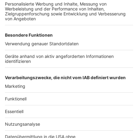
zehntausende Fans im Stadion und in unserer Stadt
wieder fröhlich und in den allermeisten Fällen sehr
friedlich gefeiert haben. Wir sagen 'danke' und
verabschieden uns als Spielortbehörde aus dieser
Europameisterschaft."
Auf dem Heumarkt sollen auch weiterhin die Spiele der
EM als Public Viewing übertragen werden. Inwieweit
der Tanzbrunnen weiter als Public-Viewing-Fläche
genutzt wird, sei noch unklar, teilte die Stadt am
Abend mit.
Anzeige
Anzeige