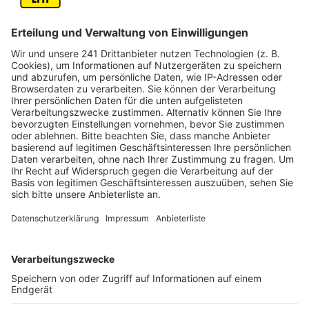
zum Stadion gezogen.
Veröffentlicht:
Montag, 01.07.2024 06:50
Anzeige
Auch die Public-Viewing-Veranstaltungen waren
ausgelastet. Insgesamt wurde friedlich gefeiert, die
Polizei spricht von einem ruhigen Einsatz. Am
Nachmittag war dem Ordnungsdienst im Stadion
jedoch ein Mann beim Filmen aufgefallen. Er gab an,
Journalist zu sein, hatte aber weder Ticket noch
Akkreditierung. Gegen ihn wird jetzt wegen des
Verdachts des Hausfriedensbruchs ermittelt.
Leitender Polizeidirektor Martin Lotz zieht eine
vorläufige Bilanz: "Das lange vorbereitete Einsatz- und
Sicherheitskonzept der Polizei zur UEFA EURO 2024
ist auch heute aufgegangen. Wir freuen uns, dass