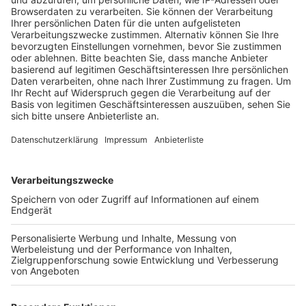
Tisch Karneval zusammen.
Veröffentlicht:
Dienstag, 10.01.2023 15:02
Anzeige
Vertreter von Ordnungsamt, Polizei, Feuerwehr aber
auch Bahn und KVB beraten, ob und welche
Veränderungen nach dem 11.11. sinnvoll seien können.
Die Stadt hatte angekündigt bei den Planungen aus
Kinder und Jugendliche stärker einzubinden. Am 11. 11.
war es zwar innerhalb des Kwartier Latäng durch das
neue und massive Sperrkonzept vergleichsweise gut
gelaufen. Außerhalb aber kam es zu Gedränge und
vielen gefährlichen Situationen. Man werde die jetzt
noch eingehenden Vorschläge bis zum Wochenende
auf Durchführbarkeit prüfen, so ein Sprecher der Stadt
Köln, Und wahrscheinlich am Montag die Politik im