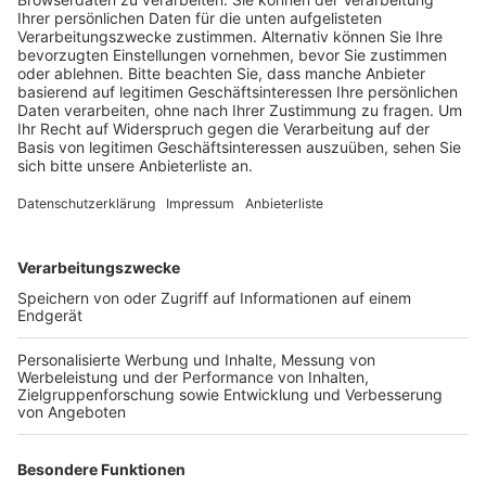
fühlen, sagt Polizeipräsident Johannes
Herrmanns.
Veröffentlicht:
Montag, 29.04.2024 10:57
Anzeige
Künftig wolle man auf große Razzien mit viel Polizei
auf einmal verzichten, dafür in kleineren Teams
deutlich öfter, nahezu einmal pro Stunde, präsent sein.
Der Ebertplatz ist bundesweit als Umschlagplatz für
weiche Drogen bekannt. Der Neumarkt für harte
Drogen. Der Apellhofplatz macht zunehmend Ärger
und Friesenplatz und Josef-Haubrichs-Hof werden
auch immer mehr zum Problem für die Polizei.
Deswegen nehme man die Dealer ins Visier wolle vor
allem Neumarkt und Ebertplatz vom Drogennetz
nehmen. Das neue Einsatzkonzept laufe seit Dienstag.