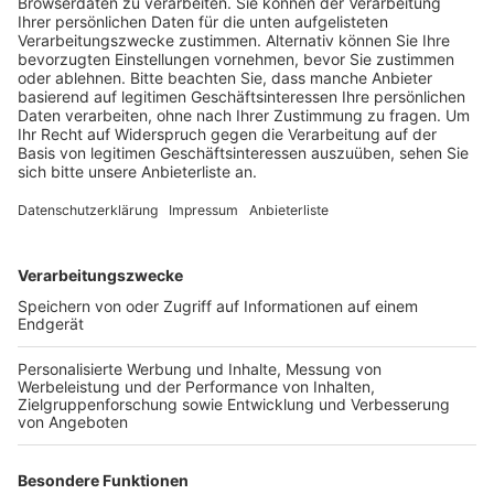
seiner Wohnung in einem Mehrfamilienhaus in Köln
eine Gasflasche aufgedreht haben und seiner
Lebensgefährten gedroht haben, sie und sich
selbst umzubringen.
Veröffentlicht:
Mittwoch, 10.07.2024 19:08
Anzeige
Die Frau verließ daraufhin die Wohnung und rief die
Polizei. Als das SEK die Wohnung stürmte, soll der
Angeklagte die Gasflasche aufgedreht und das
auslaufende Gas angezündet haben. Dadurch soll eine
Couch in Flammen aufgegangen sein, zwei
Polizeibeamte mussten später noch ins Krankenhaus,
weil sie Rauch eingeatmet hatten.
Der Angeklagte war bei dem Zugriff vom Balkon