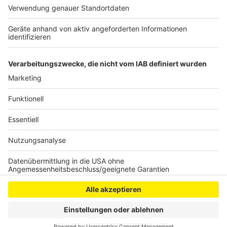
gesprungen und hatte sich dabei schwer verletzt. Zum
Tatzeitpunk soll er psychisch krank und damit
vermindert schuldfähig gewesen sein. Ein Urteil könnte
es Mitte August geben.
Anzeige
Anzeige
Anzeige
Anzeige