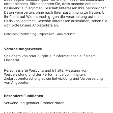
Anzeige
Er sei zweifach geimpft und teste sich seit 14 Tagen
täglich, schrieb Cantz bei Facebook. In den
Kommentaren zu seinem Posting stellten manche
User einen möglichen Zusammenhang zum 11.11. her:
Cantz hatte auf dem Heumarkt die Karnevalssession
auf der Bühne mit eröffnet.
Anzeige
Anzeige