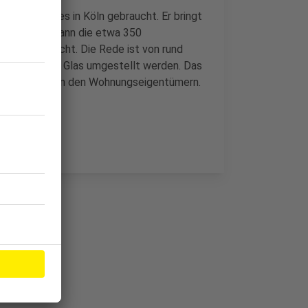
Wohngebäudes in Köln gebraucht. Er bringt
nen werden dann die etwa 350
e ausgetauscht. Die Rede ist von rund
luminium und Glas umgestellt werden. Das
ahlt wird es von den Wohnungseigentümern.