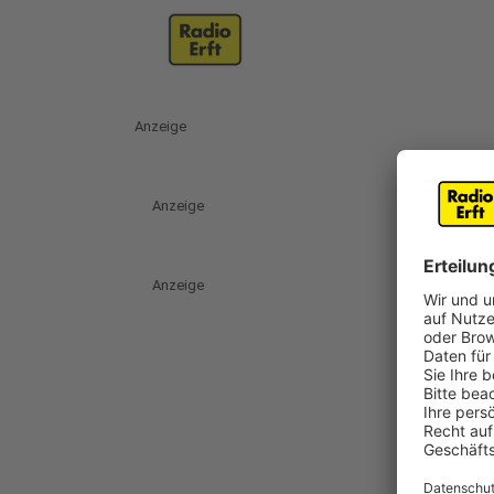
Anzeige
Anzeige
Anzeige