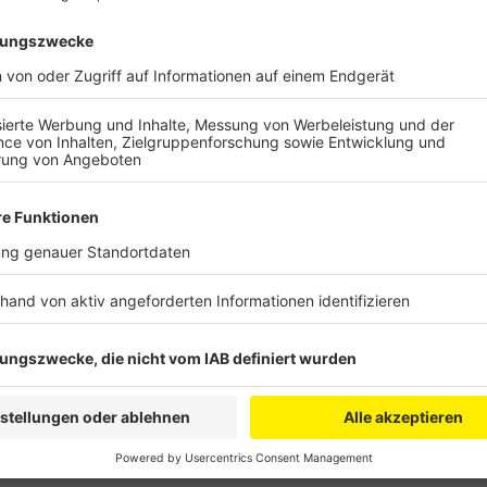
Der Mega-Kran wird für die Sanierung des höchsten 
zwei Baukräne auf das Dach den Hochhauses. Mit ih
bröckelnden und statisch nicht mehr sicheren Balkon
fünf Kilometern Brüstung, die von Waschbeton auf A
Großprojekt soll rund 27 Millionen Euro kosten, bez
Anzeige