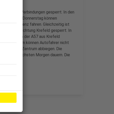
che einige Verbindungen gesperrt. In den
Mittwoch auf Donnerstag können
ichtung Koblenz fahren. Gleichzeitig ist
ie A57 in Richtung Krefeld gesperrt. In
erbindung von der A57 aus Krefeld
ihe. Außerdem können Autofahrer nicht
chtung Köln-Zentrum abbiegen. Die
s 6 Uhr am nächsten Morgen dauern. Die
hnet.