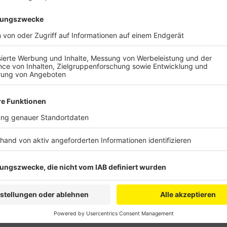
Nach Angaben von Straßen.NRW sind bis Ende der Wo
nächsten Nächten von Dienstag auf Mittwoch und 
Autofahrer nicht von der A57 aus Köln auf die A1 in R
die Verbindung von der A1 aus Koblenz kommend auf d
der Nacht von Donnerstag auf Freitag ist dann die V
kommend auf die A1 in Richtung Dortmund an der Re
von der A1 aus Dortmund kommend auf die A57 in Ri
Sperrungen beginnen jeweils um 21 Uhr und sollen bi
Umleitungen sind mit einem Roten Punkt gekennzeic
Anzeige