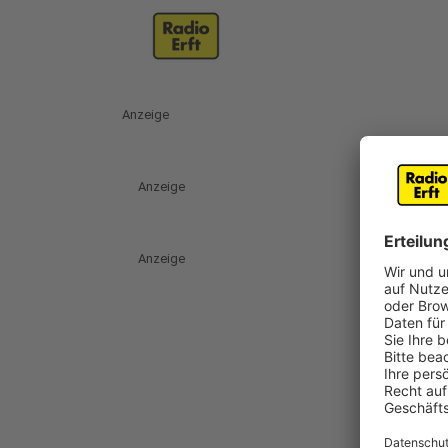
Anzeige
Anzeige
Anzeige